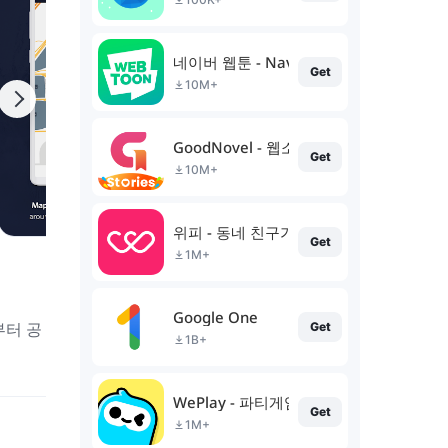
네이버 웹툰 - Naver Webtoon
Get
10M+
GoodNovel - 웹소설
Get
10M+
위피 - 동네 친구가 필요할 때
Get
1M+
Google One
부터 공
Get
1B+
WePlay - 파티게임
Get
1M+