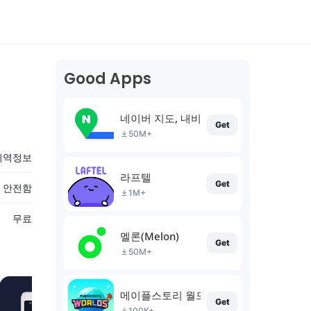
Good Apps
네이버 지도, 내비게이션
Get
50M+
지역정보
라프텔
Get
% 안전함
1M+
무료
멜론(Melon)
Get
50M+
메이플스토리 월드
Get
100K+