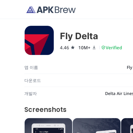
Fly Delta
4.46
10M+
Verified
앱 이름
Fly
다운로드
개발자
Delta Air Lines
Screenshots