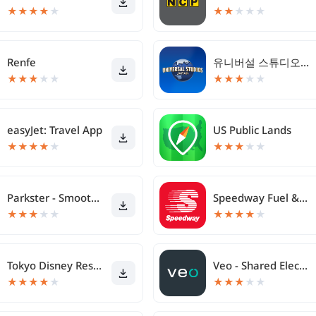
★
★
★
★
★
★
★
★
★
★
Renfe
유니버설 스튜디오 재팬
★
★
★
★
★
★
★
★
★
★
easyJet: Travel App
US Public Lands
★
★
★
★
★
★
★
★
★
★
Parkster - Smooth parking
Speedway Fuel & Speedy Rewards
★
★
★
★
★
★
★
★
★
★
Tokyo Disney Resort App
Veo - Shared Electric Vehicles
★
★
★
★
★
★
★
★
★
★