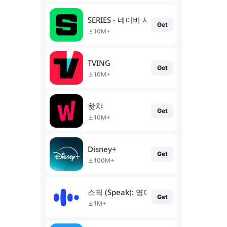
SERIES - 네이버 시리즈
Get
10M+
TVING
Get
10M+
왓챠
Get
10M+
Disney+
Get
100M+
스픽 (Speak): 영어회화, 스피킹, 발음
Get
1M+