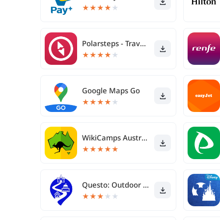
★
★
★
★
★
Polarsteps - Travel Tracker
★
★
★
★
★
Google Maps Go
★
★
★
★
★
WikiCamps Australia
★
★
★
★
★
Questo: Outdoor Escape Games
★
★
★
★
★