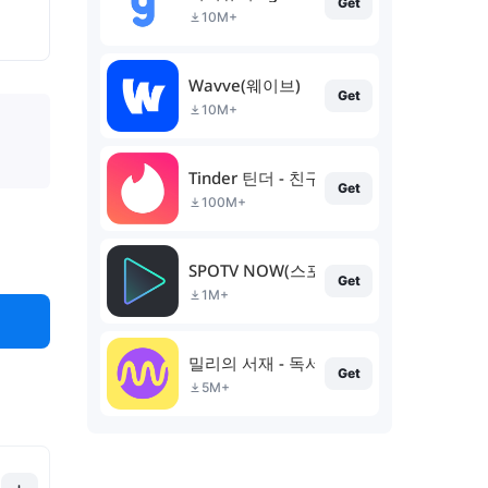
Get
10M+
Wavve(웨이브)
Get
10M+
Tinder 틴더 - 친구를 발견하는 새로운 방
Get
100M+
SPOTV NOW(스포티비 나우)
Get
1M+
밀리의 서재 - 독서와 무제한 친해지리
Get
5M+