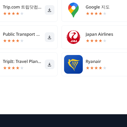
Trip.com 트립닷컴 - 호텔, 항공권, 기차
Google 지도
★
★
★
★
★
★
★
★
★
★
Public Transport Victoria app
Japan Airlines
★
★
★
★
★
★
★
★
★
★
TripIt: Travel Planner
Ryanair
★
★
★
★
★
★
★
★
★
★