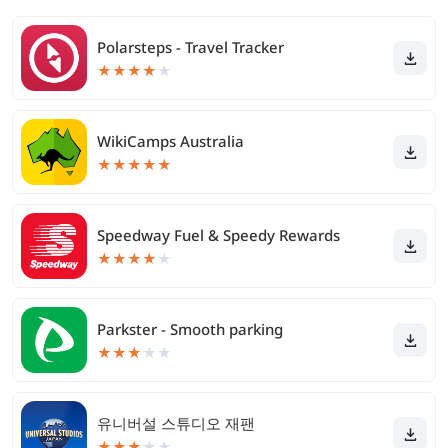
Polarsteps - Travel Tracker
★
★
★
★
★
WikiCamps Australia
★
★
★
★
★
Speedway Fuel & Speedy Rewards
★
★
★
★
★
Parkster - Smooth parking
★
★
★
★
★
유니버설 스튜디오 재팬
★
★
★
★
★