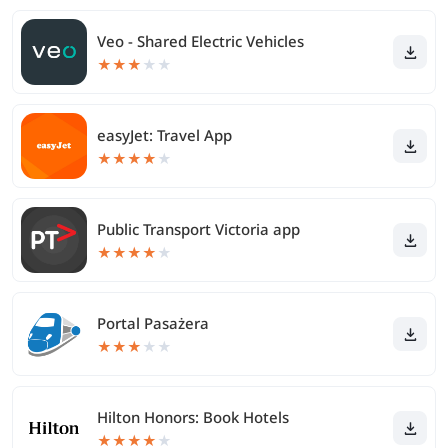
Veo - Shared Electric Vehicles
★
★
★
★
★
easyJet: Travel App
★
★
★
★
★
Public Transport Victoria app
★
★
★
★
★
Portal Pasażera
★
★
★
★
★
Hilton Honors: Book Hotels
★
★
★
★
★