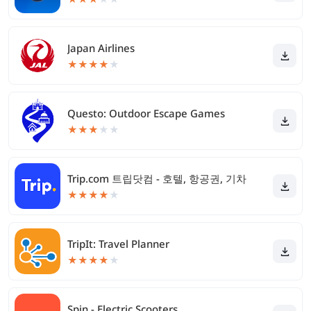
Japan Airlines
★
★
★
★
★
Questo: Outdoor Escape Games
★
★
★
★
★
Trip.com 트립닷컴 - 호텔, 항공권, 기차
★
★
★
★
★
TripIt: Travel Planner
★
★
★
★
★
Spin - Electric Scooters