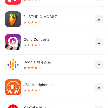
FL STUDIO MOBILE
★
★
★
★
★
Qello Concerts
★
★
★
★
★
Google 팟캐스트
★
★
★
★
★
JBL Headphones
★
★
★
★
★
YouTube Music