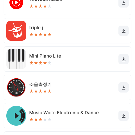
★
★
★
★
★
triple j
★
★
★
★
★
Mini Piano Lite
★
★
★
★
★
소음측정기
★
★
★
★
★
Music Worx: Electronic & Dance
★
★
★
★
★