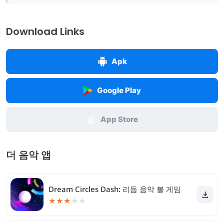
Download Links
Apk
Google Play
App Store
더 음악 앱
Dream Circles Dash: 리듬 음악 볼 게임
★
★
★
★
★