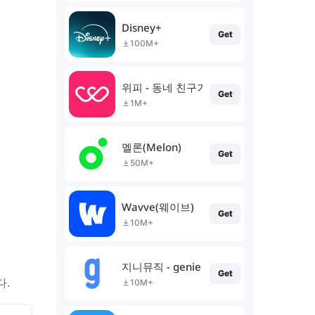
Disney+
Get
100M+
위피 - 동네 친구가 필요할 때
Get
1M+
멜론(Melon)
Get
50M+
Wavve(웨이브)
Get
10M+
지니뮤직 - genie
Get
다.
10M+