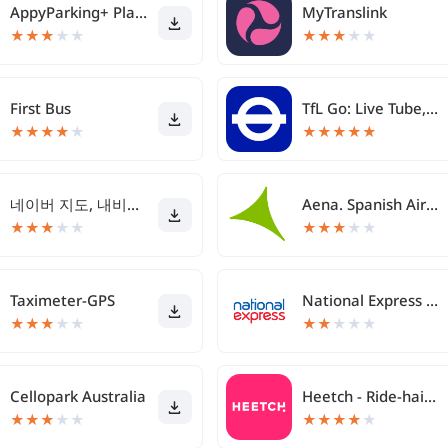
AppyParking+ Plan, Park & Pay
MyTranslink
★
★
★
★
★
★
★
★
★
★
First Bus
TfL Go: Live Tube, Bus & Rail
★
★
★
★
★
★
★
★
★
★
네이버 지도, 내비게이션
Aena. Spanish Airports.
★
★
★
★
★
★
★
★
★
★
Taximeter-GPS
National Express Coach
★
★
★
★
★
★
★
★
★
★
Cellopark Australia
Heetch - Ride-hailing app
★
★
★
★
★
★
★
★
★
★