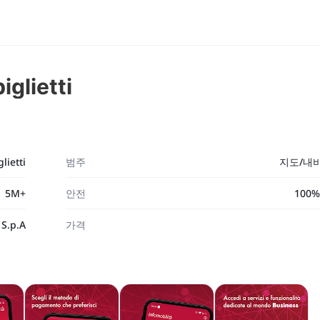
biglietti
glietti
범주
지도/내
5M+
안전
100
 S.p.A
가격