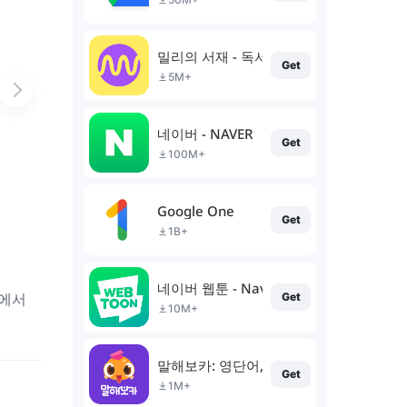
밀리의 서재 - 독서와 무제한 친해지리
Get
5M+
네이버 - NAVER
Get
100M+
Google One
Get
1B+
네이버 웹툰 - Naver Webtoon
곳에서
Get
10M+
말해보카: 영단어, 문법, 리스닝, 스피킹, 
Get
1M+