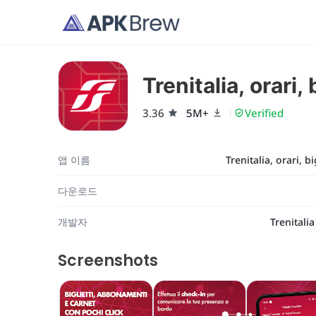
Trenitalia, orari, 
3.36
5M+
Verified
앱 이름
Trenitalia, orari, bi
다운로드
개발자
Trenitalia
Screenshots