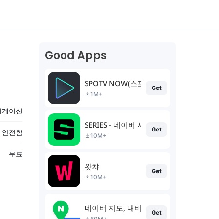
Good Apps
SPOTV NOW(스포티비 나우)
Get
1M+
비게이션
SERIES - 네이버 시리즈
Get
% 안전함
10M+
무료
왓챠
Get
10M+
네이버 지도, 내비게이션
Get
50M+