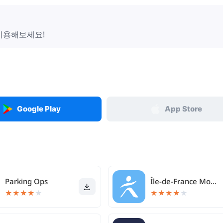
 이용해보세요!
Google Play
App Store
Parking Ops
Île-de-France Mobilités
★
★
★
★
★
★
★
★
★
★