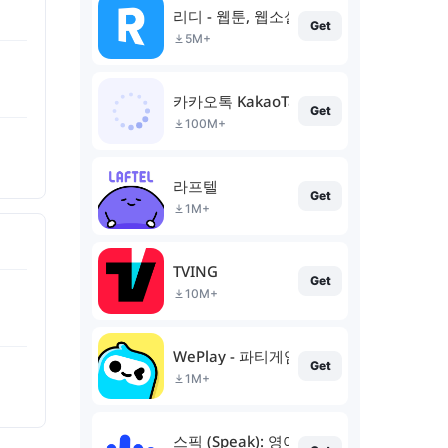
리디 - 웹툰, 웹소설, 전자책 모두 여기에!
Get
5M+
카카오톡 KakaoTalk
Get
100M+
라프텔
Get
1M+
TVING
Get
10M+
WePlay - 파티게임
Get
1M+
스픽 (Speak): 영어회화, 스피킹, 발음