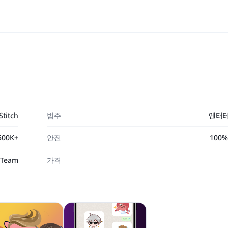
Stitch
범주
엔터
500K+
안전
100
 Team
가격