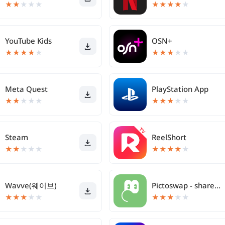
★
★
★
★
★
★
★
★
★
★
YouTube Kids
OSN+
★
★
★
★
★
★
★
★
★
★
Meta Quest
PlayStation App
★
★
★
★
★
★
★
★
★
★
Steam
ReelShort
★
★
★
★
★
★
★
★
★
★
Wavve(웨이브)
Pictoswap - share drawings
★
★
★
★
★
★
★
★
★
★