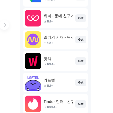
위피 - 동네 친구가 필요할 때
Get
1M+
밀리의 서재 - 독서와 무제한 친해지리
Get
5M+
왓챠
Get
10M+
라프텔
Get
1M+
Tinder 틴더 - 친구를 발견하는 새로운 방
Get
100M+