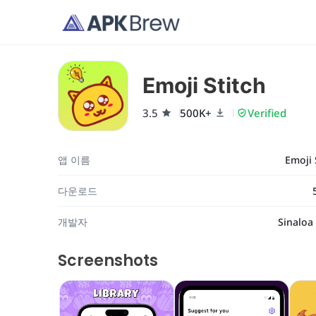
Emoji Stitch
3.5
500K+
Verified
앱 이름
Emoji 
다운로드
개발자
Sinaloa
Screenshots