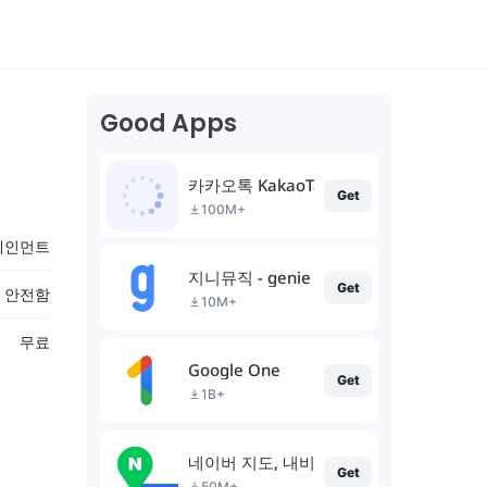
Good Apps
카카오톡 KakaoTalk
Get
100M+
테인먼트
지니뮤직 - genie
Get
% 안전함
10M+
무료
Google One
Get
1B+
네이버 지도, 내비게이션
Get
50M+