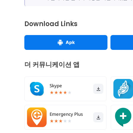
Download Links
Apk
더 커뮤니케이션 앱
Skype
★
★
★
★
★
Emergency Plus
★
★
★
★
★