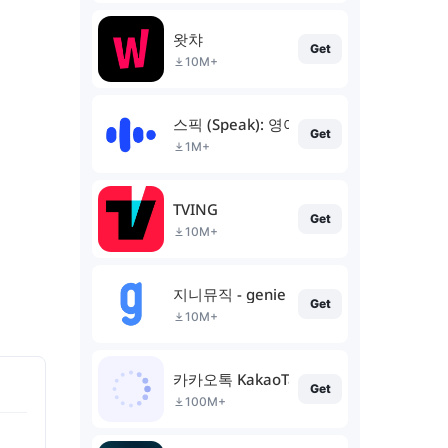
왓챠
Get
10M+
스픽 (Speak): 영어회화, 스피킹, 발음
Get
1M+
TVING
Get
10M+
지니뮤직 - genie
Get
10M+
카카오톡 KakaoTalk
Get
100M+