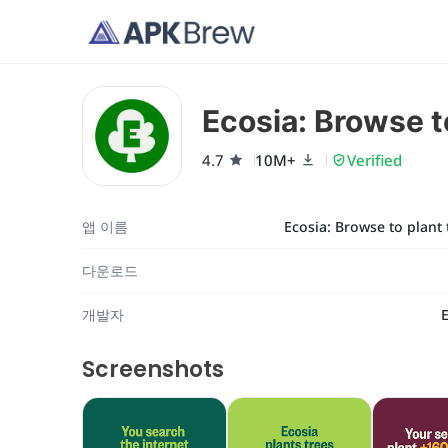
Ecosia: Browse to
4.7
10M+
Verified
앱 이름
Ecosia: Browse to plant 
다운로드
개발자
Screenshots