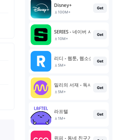
Disney+
Get
100M+
SERIES - 네이버 시리즈
Get
10M+
리디 - 웹툰, 웹소설, 전자책 모두 여기에!
Get
5M+
밀리의 서재 - 독서와 무제한 친해지리
Get
5M+
라프텔
Get
1M+
위피 - 동네 친구가 필요할 때