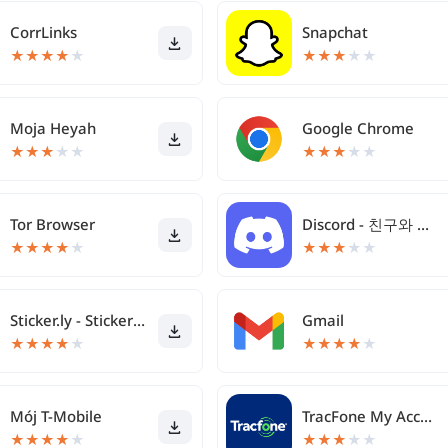
CorrLinks
Snapchat
★
★
★
★
★
★
★
★
★
★
Moja Heyah
Google Chrome
★
★
★
★
★
★
★
★
★
★
Tor Browser
Discord - 친구와 대화, 영상 채팅, 모임
★
★
★
★
★
★
★
★
★
★
Sticker.ly - Sticker Maker
Gmail
★
★
★
★
★
★
★
★
★
★
Mój T-Mobile
TracFone My Account
★
★
★
★
★
★
★
★
★
★