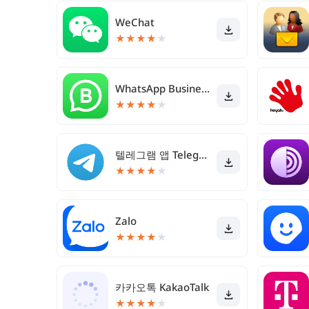
WeChat
★
★
★
★
★
WhatsApp Business
★
★
★
★
★
텔레그램 앱 Telegram
★
★
★
★
★
Zalo
★
★
★
★
★
카카오톡 KakaoTalk
★
★
★
★
★