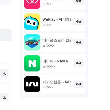
Get
1M+
WePlay - 파티게임
Get
1M+
메이플스토리 월드
Get
100K+
네이버 - NAVER
Get
100M+
카카오웹툰 – KAKAO WEBTOON
Get
10M+