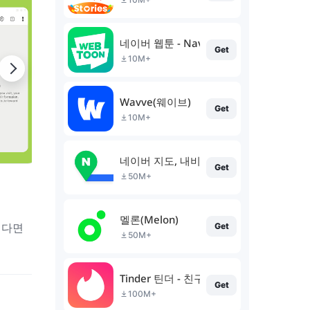
네이버 웹툰 - Naver Webtoon
Get
10M+
Wavve(웨이브)
Get
10M+
네이버 지도, 내비게이션
Get
50M+
멜론(Melon)
싶다면
Get
50M+
Tinder 틴더 - 친구를 발견하는 새로운 방
Get
100M+