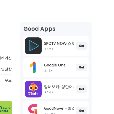
Good Apps
SPOTV NOW(스포티비 나우)
Get
1M+
니케이션
Google One
Get
% 안전함
1B+
무료
말해보카: 영단어, 문법, 리스닝, 스피킹, 
Get
1M+
GoodNovel - 웹소설
Get
10M+